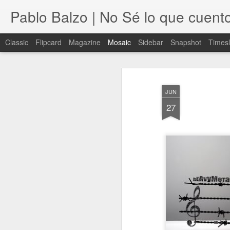
Pablo Balzo | No Sé lo que cuent
Classic
Flipcard
Magazine
Mosaic
Sidebar
Snapshot
Timesl
JUN
27