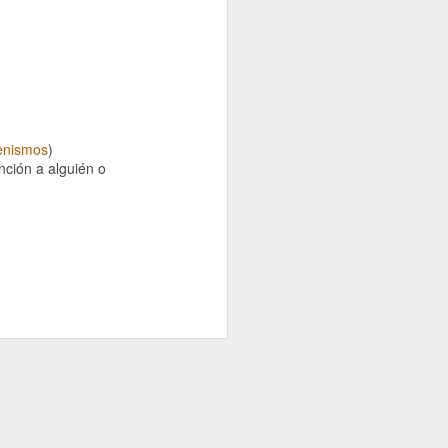
Preventa del
lenismos
)
libro ABCed de
ención a alguién o
Sangre!,
relatos
vampiricos de
la A a la Z
En la web de la
editorial ARCANO
IV puedes
encontrar la
preventa del libro!
www.arcanoiv.cl