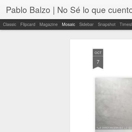
Pablo Balzo | No Sé lo que cuent
Classic
Flipcard
Magazine
Mosaic
Sidebar
Snapshot
Timesl
OCT
7