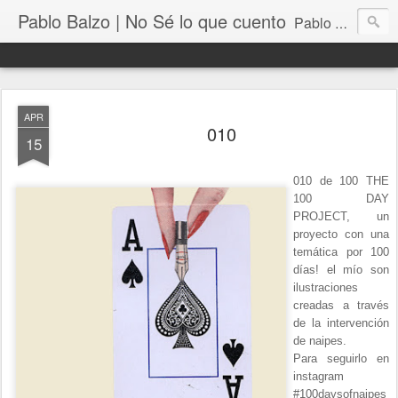
Pablo Balzo | No Sé lo que cuento
Pablo Balzo Ilustración-collage
APR
010
15
010 de 100 THE
100 DAY
PROJECT, un
proyecto con una
temática por 100
días! el mío son
ilustraciones
creadas a través
de la intervención
de naipes.
Para seguirlo en
instagram
#100daysofnaipes