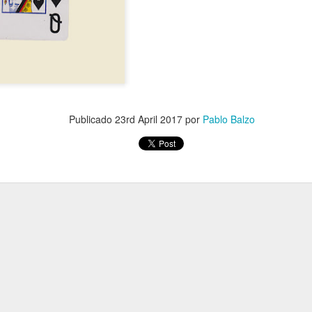
Publicado
23rd April 2017
por
Pablo Balzo
Preventa del libro ABCed de
Sangre!, relatos vampiricos de la A
a la Z
En la web de la editorial ARCANO IV
puedes encontrar la preventa del libro!
www.arcanoiv.cl