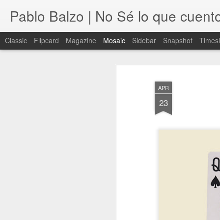
Pablo Balzo | No Sé lo que cuent
Classic
Flipcard
Magazine
Mosaic
Sidebar
Snapshot
Timesl
APR
23