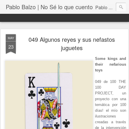
Pablo Balzo | No Sé lo que cuento
Pablo Balzo Ilustración-collage
049 Algunos reyes y sus nefastos
MAY
23
juguetes
Some kings and
their nefarious
toys
049 de 100 THE
100 DAY
PROJECT, un
proyecto con una
temática por 100
días! el mío son
ilustraciones
creadas a través
de la intervención