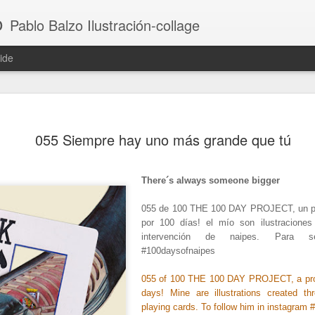
o
Pablo Balzo Ilustración-collage
ide
055 Siempre hay uno más grande que tú
There´s always someone bigger
055 de 100 THE 100 DAY PROJECT, un pr
por 100 días! el mío son ilustraciones
intervención de naipes. Para se
#100daysofnaipes
055 of 100 THE 100 DAY PROJECT, a proj
days! Mine are illustrations created th
playing cards. To follow him in instagram