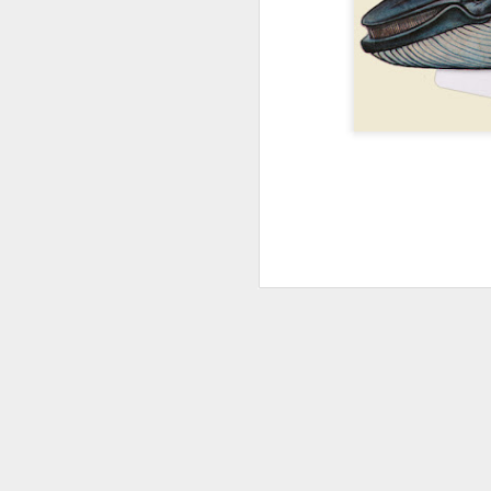
Preventa del
libro ABCed de
Sangre!,
relatos
vampiricos de
la A a la Z
En la web de la
editorial ARCANO