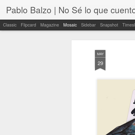
Pablo Balzo | No Sé lo que cuent
Classic
Flipcard
Magazine
Mosaic
Sidebar
Snapshot
Timesl
MAY
29