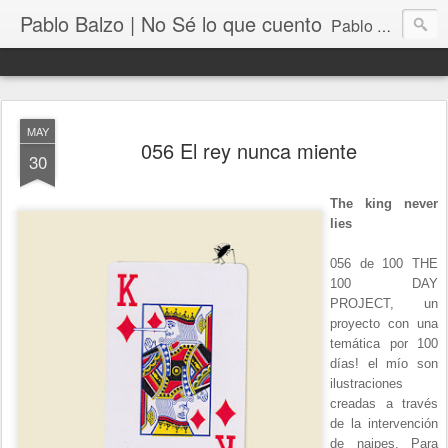
Pablo Balzo | No Sé lo que cuento
Pablo Balzo Ilustración-collage
MAY
056 El rey nunca miente
30
The king never
lies
056 de 100 THE
100 DAY
PROJECT, un
proyecto con una
temática por 100
días! el mío son
ilustraciones
creadas a través
de la intervención
de naipes. Para