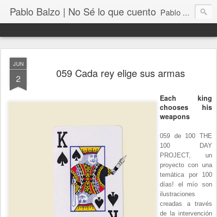
Pablo Balzo | No Sé lo que cuento
Pablo Balzo Ilustración-collage
JUN
059 Cada rey elige sus armas
2
Each king
chooses his
weapons
059 de 100 THE
100 DAY
PROJECT, un
proyecto con una
temática por 100
días! el mío son
ilustraciones
creadas a través
de la intervención