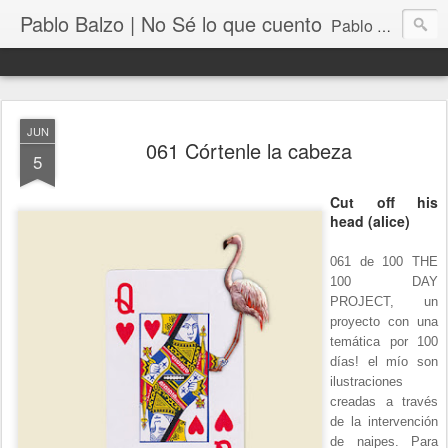
Pablo Balzo | No Sé lo que cuento
Pablo Balzo Ilustración-collage
JUN
061 Córtenle la cabeza
5
Cut off his
head (alice)
061 de 100 THE
100 DAY
PROJECT, un
proyecto con una
temática por 100
días! el mío son
ilustraciones
creadas a través
de la intervención
de naipes. Para