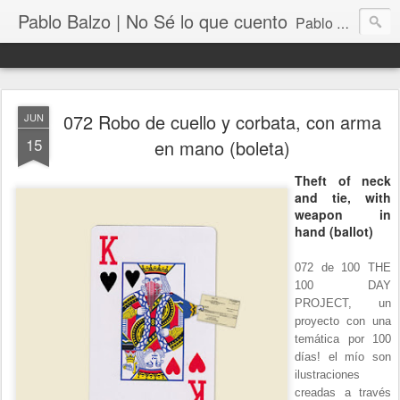
Pablo Balzo | No Sé lo que cuento
Pablo Balzo Ilustración-collage
072 Robo de cuello y corbata, con arma
JUN
15
en mano (boleta)
Theft of neck
and tie, with
weapon in
hand (ballot)
072 de 100 THE
100 DAY
PROJECT, un
proyecto con una
temática por 100
días! el mío son
ilustraciones
creadas a través