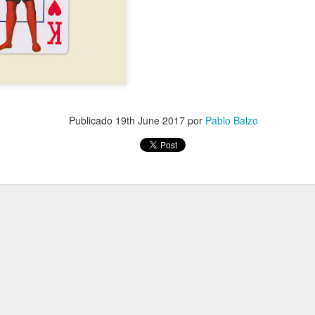
Publicado
19th June 2017
por
Pablo Balzo
Preventa del libro ABCed de
Sangre!, relatos vampiricos de la A
a la Z
En la web de la editorial ARCANO IV
puedes encontrar la preventa del libro!
www.arcanoiv.cl