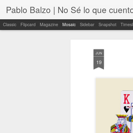
Pablo Balzo | No Sé lo que cuent
Classic
Flipcard
Magazine
Mosaic
Sidebar
Snapshot
Timesl
JUN
19