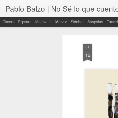
Pablo Balzo | No Sé lo que cuent
Classic
Flipcard
Magazine
Mosaic
Sidebar
Snapshot
Timesl
JUL
15