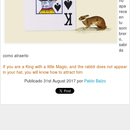
no
apa
rece
en
tu
som
brer
o,
sabr
ás
como atraerlo
If you are a King with a little Magic, and the rabbit does not appear
in your hat, you will know how to attract him
Publicado
31st August 2017
por
Pablo Balzo