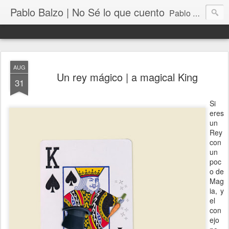
Pablo Balzo | No Sé lo que cuento
Pablo Balzo Ilustración-collage
AUG
Un rey mágico | a magical King
31
Si
eres
un
Rey
con
un
poc
o de
Mag
ia, y
el
con
ejo