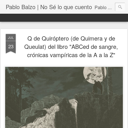
Pablo Balzo | No Sé lo que cuento
Pablo Balzo Ilustración-collage
Q de Quiróptero (de Quimera y de
JUL
Queulat) del libro "ABCed de sangre,
23
crónicas vampíricas de la A a la Z"