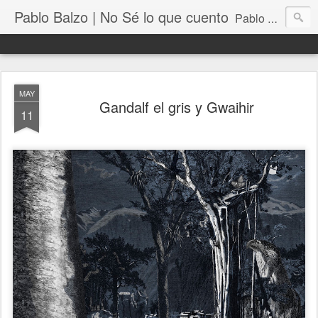
Pablo Balzo | No Sé lo que cuento
Pablo Balzo Ilustración-collage
MAY
Gandalf el gris y Gwaihir
11