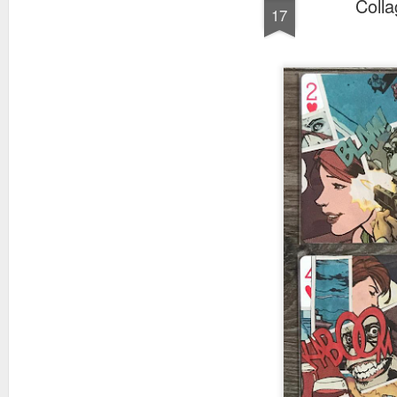
Colla
17