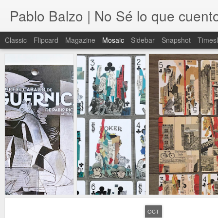
Pablo Balzo | No Sé lo que cuent
Classic
Flipcard
Magazine
Mosaic
Sidebar
Snapshot
Timesl
OCT