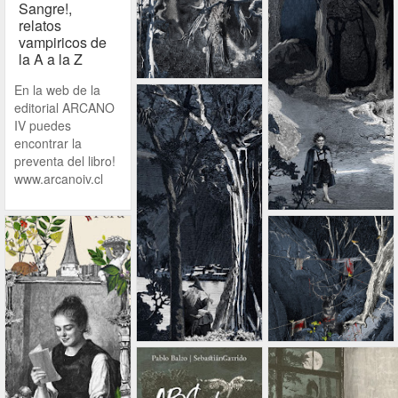
Sangre!,
relatos
vampiricos de
la A a la Z
En la web de la
editorial ARCANO
IV puedes
encontrar la
preventa del libro!
www.arcanoiv.cl